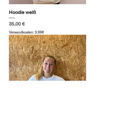
Hoodie weiß
Preis
35,00 €
Versandkosten: 3.99€
T-Shirt
Preis
20,00 €