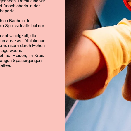
erinnen. Damit sind wir
nd Anschieberin in der
bsports.
nen Bachelor in
n Sportsoldatin bei der
eschwindigkeit, die
nn aus zwei Athletinnen
s gemeinsam durch Höhen
rlage wächst.
ch auf Reisen, im Kreis
 langen Spaziergängen
affee.